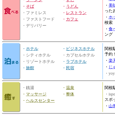
・
美
・
そば
・
うどん
った
・ファミレス
・
レストラン
・
ホ
・ファストフード
・
カフェ
検索
・デリバリー
・
食
ング
・
ホテル
・
ビジネスホテル
関根
予約
・シティホテル
・カプセルホテル
・
楽
・リゾートホテル
・
ラブホテル
・
じ
・
旅館
・
民宿
・yoy
・銭湯
・
温泉
関根
・
マッサージ
・
整体
・is
スポ
・
ヘルスセンター
・
山