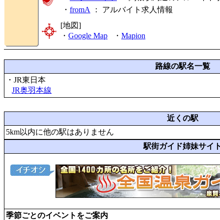
・
fromA
：
アルバイト求人情報
[地図]
・
Google Map
・
Mapion
路線の駅名一覧
・JR東日本
JR奥羽本線
近くの駅
5km以内に他の駅はありません
駅街ガイド姉妹サイ
季節ごとのイベントをご案内