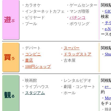
・カラオケ
・ゲームセンター
関根
・インターネットカフェ
・マンガ喫茶
・
GI
検索
・ビリヤード
・
パチンコ
・
チ
・プール
・ボウリング
・
e-
ース
・デパート
・
スーパー
関根
・
コンビニ
・
ドラッグストア
・
Shu
・
書店
・古本屋
・
100円ショップ
・映画館
・レンタルビデオ
関根
・ライブハウス
・劇場・コンサート
・
e
約
・
スタジアム
・ホール
・
Mov
をチ
・映画