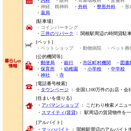
・
内科
・眼科
・耳鼻咽喉科
・皮膚科
・神経、精神科
・
外科
・
整形外科
・形
・
薬局
[駐車場]
・コインパーキング
・
三井のリパーク
： 関根駅周辺の時間貸駐
[ペット]
・ペットショップ
・動物病院
・ペット葬
[公的機関等]
・
郵便局
・
銀行
・
市区町村機関
・
図書
・
保育所
・
幼稚園
・
小学校
・
中学校
・
神社
・
寺
[電話番号検索]
・
タウンページ
： 全国1,100万件のお店
[住まいを借りる]
・
アパマンショップ
： こだわり検索メニュ
・
スマイティ(賃貸)
： 駅周辺の賃貸物件を
[アルバイト]
・
マッハバイト
： 関根駅周辺のアルバイト