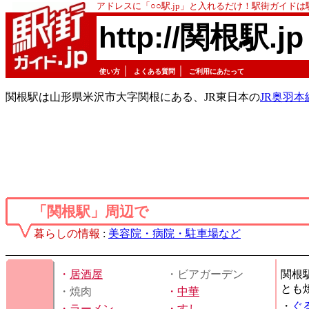
アドレスに「○○駅.jp」と入れるだけ！駅街ガイド
http://関根駅.jp
｜
｜
使い方
よくある質問
ご利用にあたって
関根駅は山形県米沢市大字関根にある、JR東日本の
JR奥羽本
「関根駅」周辺で
暮らしの情報
:
美容院・病院・駐車場など
・
居酒屋
・ビアガーデン
関根
とも
・焼肉
・
中華
・
ぐ
・
ラーメン
・
すし