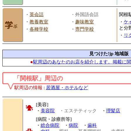
・
英会話
・外国語会話
関根
・
教養教室
・
趣味教室
・
ケ
と分
・
各種学校
・
専門学校
・
リ
見つけた!jp 地域版
●
駅周辺のあなたのお店を紹介します。掲載に
「関根駅」周辺の
駅周辺の情報
:
居酒屋・ホテルなど
[美容]
・
美容院
・エステティック
・
理髪店
[病院・診療所等]
・
総合病院
・
病院
・
歯科